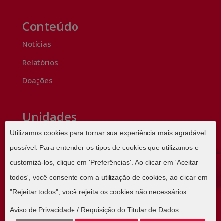
Conteúdo
Notícias
Relatórios
Doações
Unidades
Utilizamos cookies para tornar sua experiência mais agradável
Santa Casa BH
Hospital de Alta Complexidade
possível. Para entender os tipos de cookies que utilizamos e
100%SUS
customizá-los, clique em 'Preferências'. Ao clicar em 'Aceitar
São Lucas
Hospital Particular e Convênios
todos', você consente com a utilização de cookies, ao clicar em
"Rejeitar todos", você rejeita os cookies não necessários.
Assistência Familiar Santa Casa BH
Aviso de Privacidade
/
Requisição do Titular de Dados