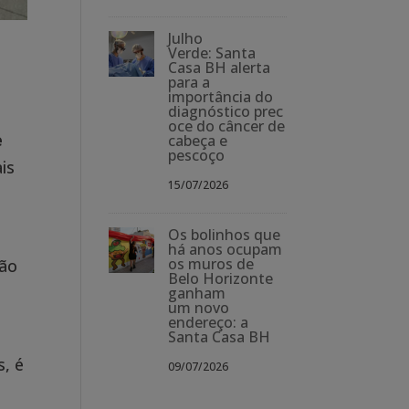
Julho
Verde: Santa
Casa BH alerta
para a
importância do
diagnóstico prec
,
oce do câncer de
e
cabeça e
pescoço
is
15/07/2026
Os bolinhos que
há anos ocupam
os muros de
hão
Belo Horizonte
ganham
um novo
endereço: a
Santa Casa BH
, é
09/07/2026