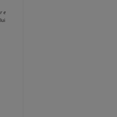
r e
lui