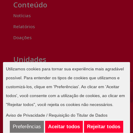
Conteúdo
Notícias
Relatórios
Doações
Unidades
Utilizamos cookies para tornar sua experiência mais agradável
Santa Casa BH
Hospital de Alta Complexidade
possível. Para entender os tipos de cookies que utilizamos e
100%SUS
customizá-los, clique em 'Preferências'. Ao clicar em 'Aceitar
São Lucas
Hospital Particular e Convênios
todos', você consente com a utilização de cookies, ao clicar em
"Rejeitar todos", você rejeita os cookies não necessários.
Assistência Familiar Santa Casa BH
Aviso de Privacidade
/
Requisição do Titular de Dados
Preferências
Aceitar todos
Rejeitar todos